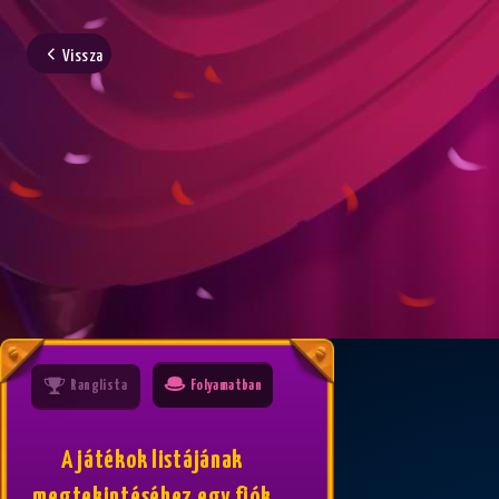
Vissza
Ranglista
Folyamatban
A játékok listájának
megtekintéséhez egy fiók