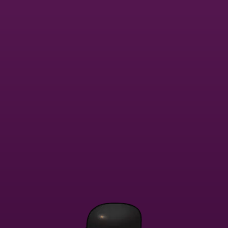
Назад
Присоединиться