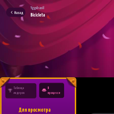
Yggdrasil
Назад
Bicicleta
Таблица
В
лидеров
процессе
Для просмотра