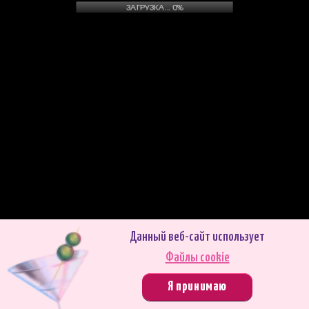
Данный веб-сайт использует
Файлы сookie
Вы играете в демо-режиме. Реальный игровой режим гораздо интереснее.
Я принимаю