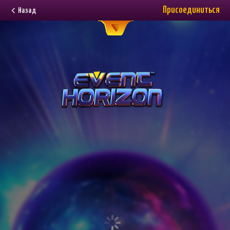
Присоединиться
Назад