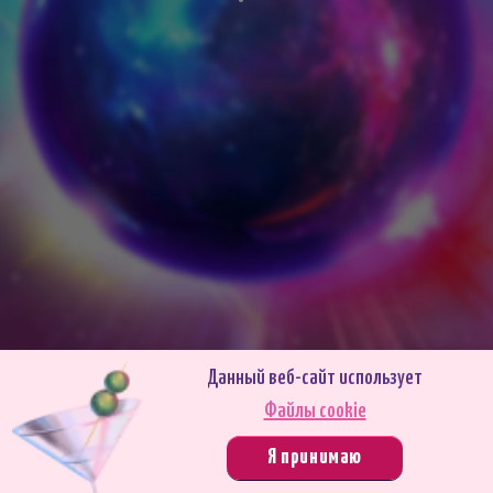
Данный веб-сайт использует
Файлы сookie
Вы играете в демо-режиме. Реальный игровой режим гораздо интереснее.
Я принимаю