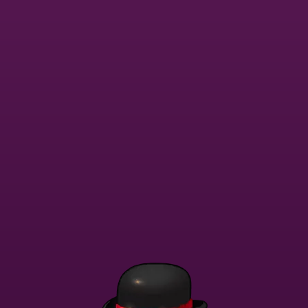
Присоединиться
Назад