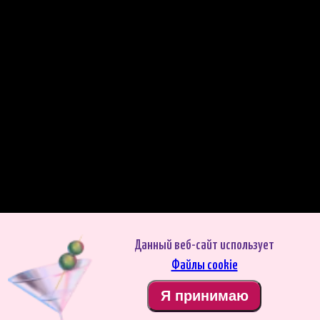
Данный веб-сайт использует
Файлы сookie
Вы играете в демо-режиме. Реальный игровой режим гораздо интереснее.
Я принимаю