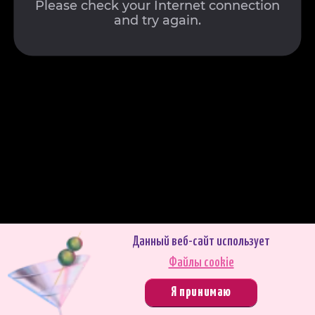
Данный веб-сайт использует
Файлы сookie
Вы играете в демо-режиме. Реальный игровой режим гораздо интереснее.
Я принимаю