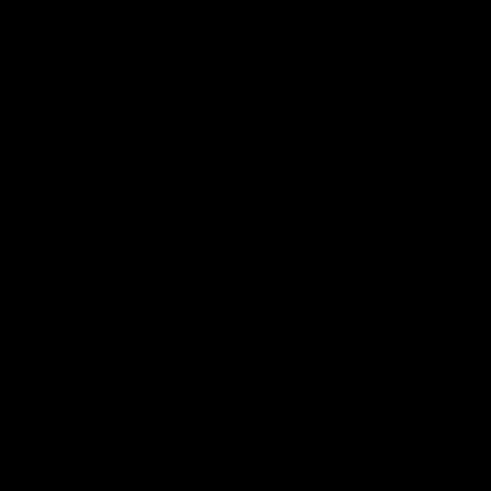
геймификации, нужно
зарегистрироваться