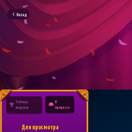
Назад
Таблица
В
лидеров
процессе
Для просмотра