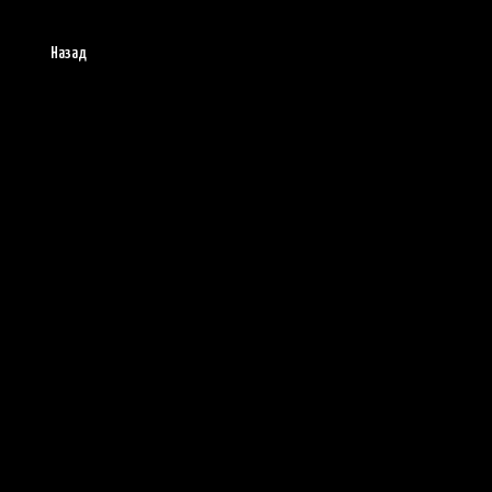
Назад
Таблица
В
лидеров
процессе
Для просмотра