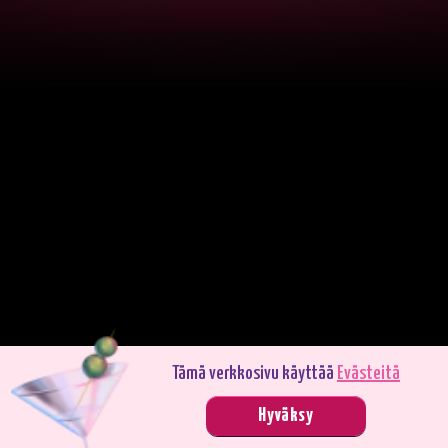
Tämä verkkosivu käyttää
Evästeitä
Pelaa demotilassa. Oikealla rahalla pelaaminen on jännittävämpää.
Hyväksy