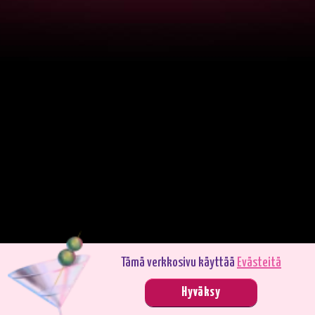
Tämä verkkosivu käyttää
Evästeitä
Pelaa demotilassa. Oikealla rahalla pelaaminen on jännittävämpää.
Hyväksy