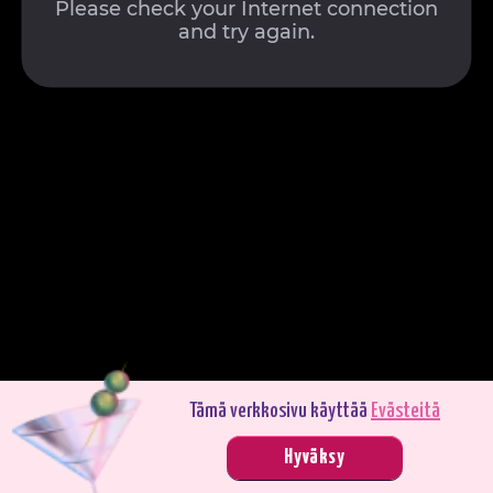
Tämä verkkosivu käyttää
Evästeitä
Pelaa demotilassa. Oikealla rahalla pelaaminen on jännittävämpää.
Hyväksy