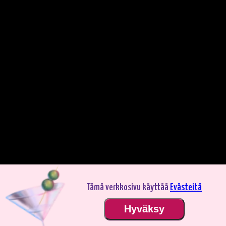
Tämä verkkosivu käyttää
Evästeitä
Pelaa demotilassa. Oikealla rahalla pelaaminen on jännittävämpää.
Hyväksy