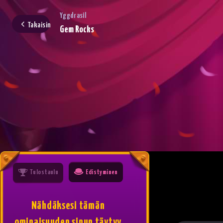
Yggdrasil
Takaisin
Gem Rocks
Tulostaulu
Edistyminen
Nähdäksesi tämän
ominaisuuden sinun täytyy