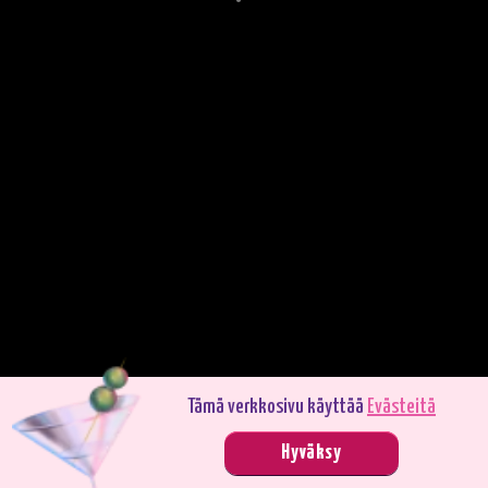
Tämä verkkosivu käyttää
Evästeitä
Pelaa demotilassa. Oikealla rahalla pelaaminen on jännittävämpää.
Hyväksy