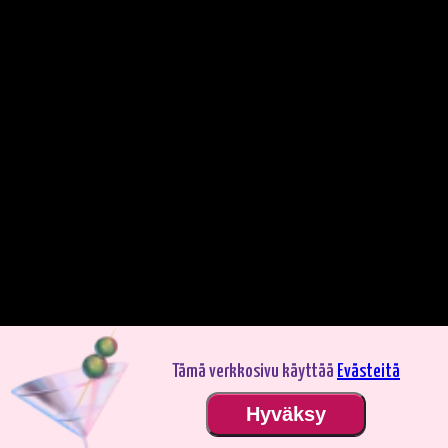
Tämä verkkosivu käyttää
Evästeitä
Pelaa demotilassa. Oikealla rahalla pelaaminen on jännittävämpää.
Hyväksy