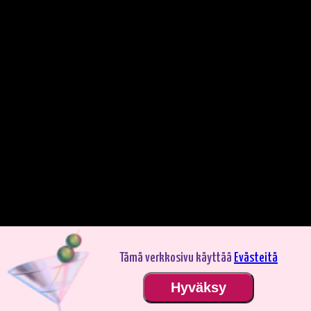
Tämä verkkosivu käyttää
Evästeitä
Pelaa demotilassa. Oikealla rahalla pelaaminen on jännittävämpää.
Hyväksy