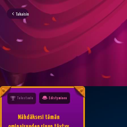
Takaisin
Tulostaulu
Edistyminen
Nähdäksesi tämän
ominaisuuden sinun täytyy