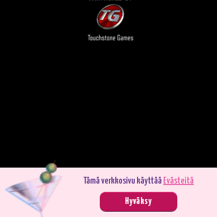
Tämä verkkosivu käyttää
Evästeitä
Pelaa demotilassa. Oikealla rahalla pelaaminen on jännittävämpää.
Hyväksy