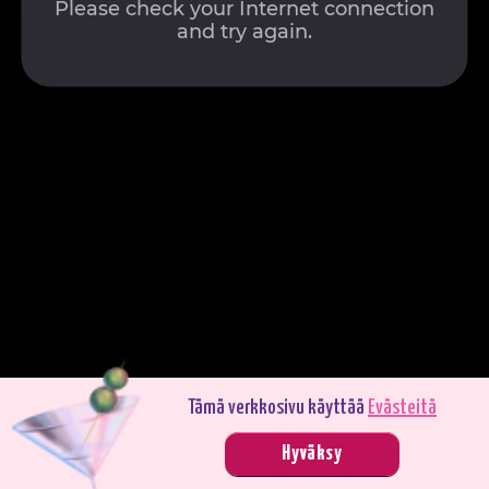
Tämä verkkosivu käyttää
Evästeitä
Pelaa demotilassa. Oikealla rahalla pelaaminen on jännittävämpää.
Hyväksy