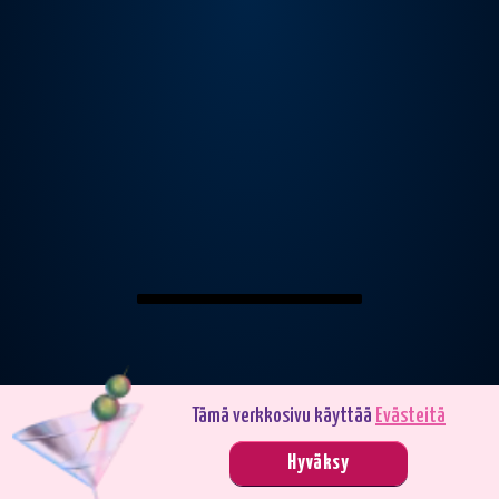
Tämä verkkosivu käyttää
Evästeitä
Pelaa demotilassa. Oikealla rahalla pelaaminen on jännittävämpää.
Hyväksy