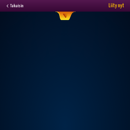
Liity nyt
Takaisin