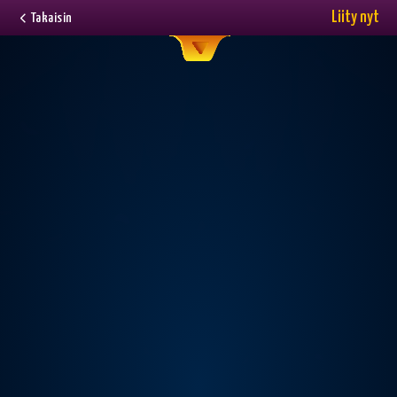
Liity nyt
Takaisin