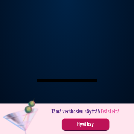
Tämä verkkosivu käyttää
Evästeitä
Pelaa demotilassa. Oikealla rahalla pelaaminen on jännittävämpää.
Hyväksy