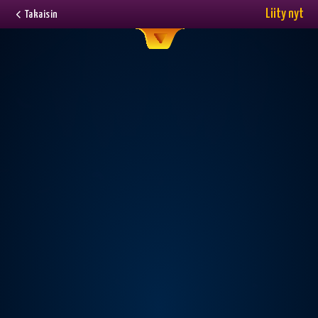
Liity nyt
Takaisin