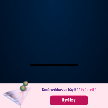
Tämä verkkosivu käyttää
Evästeitä
Pelaa demotilassa. Oikealla rahalla pelaaminen on jännittävämpää.
Hyväksy