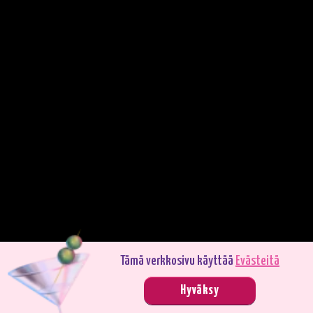
Tämä verkkosivu käyttää
Evästeitä
Pelaa demotilassa. Oikealla rahalla pelaaminen on jännittävämpää.
Hyväksy