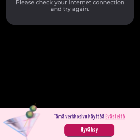
Tämä verkkosivu käyttää
Evästeitä
Pelaa demotilassa. Oikealla rahalla pelaaminen on jännittävämpää.
Hyväksy