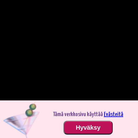
Tämä verkkosivu käyttää
Evästeitä
Pelaa demotilassa. Oikealla rahalla pelaaminen on jännittävämpää.
Hyväksy