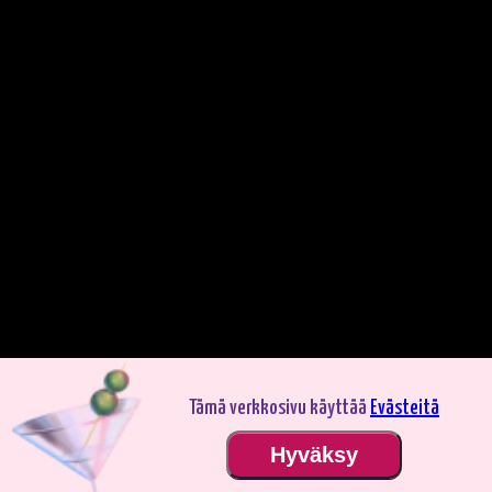
Tämä verkkosivu käyttää
Evästeitä
Pelaa demotilassa. Oikealla rahalla pelaaminen on jännittävämpää.
Hyväksy