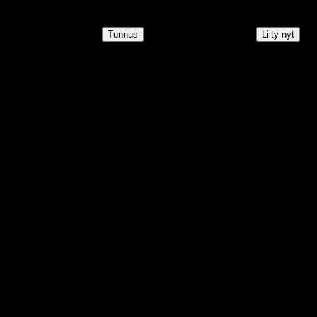
Tunnus
Liity nyt