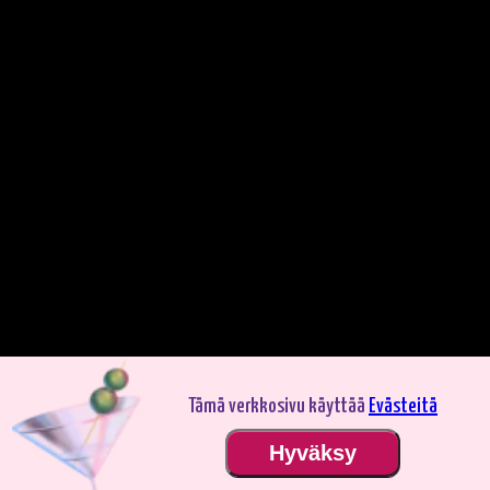
Tämä verkkosivu käyttää
Evästeitä
Pelaa demotilassa. Oikealla rahalla pelaaminen on jännittävämpää.
Hyväksy