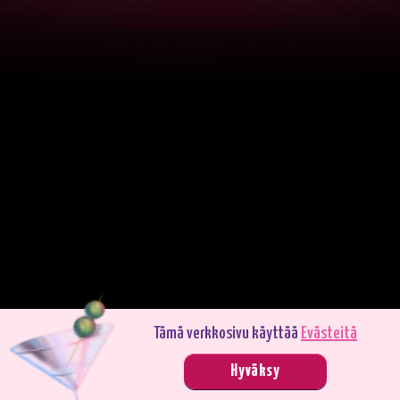
Tämä verkkosivu käyttää
Evästeitä
Pelaa demotilassa. Oikealla rahalla pelaaminen on jännittävämpää.
Hyväksy