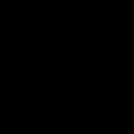
ominaisuuden sinun täytyy
rekisteröityä