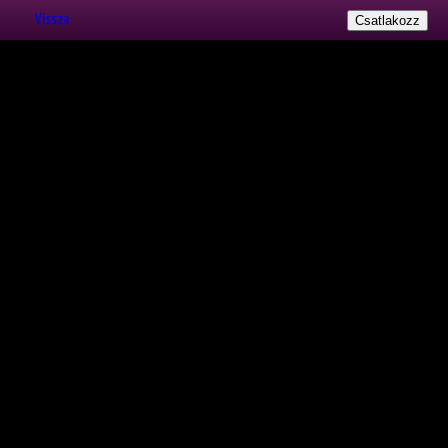
Vissza
Csatlakozz