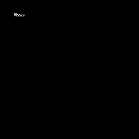
Vissza
Ranglista
Folyamatban
A játékok listájának