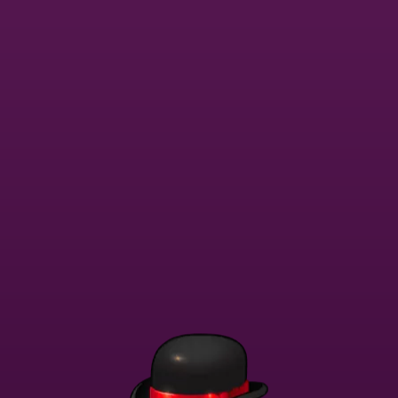
Csatlakozz
Vissza