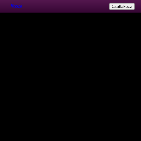
Vissza
Csatlakozz