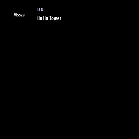
ELK
Vissza
Ho Ho Tower
Ranglista
Folyamatban
A játékok listájának