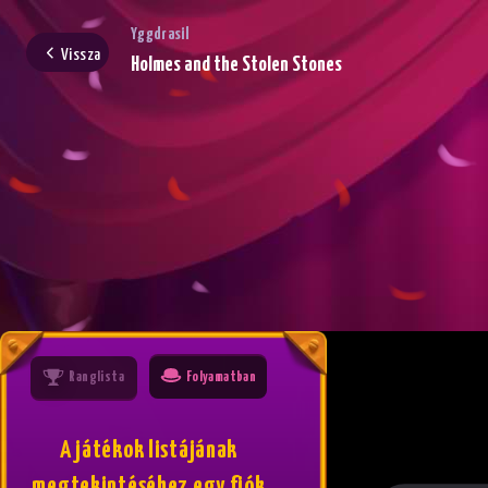
Yggdrasil
Vissza
Holmes and the Stolen Stones
Ranglista
Folyamatban
A játékok listájának
megtekintéséhez egy fiók