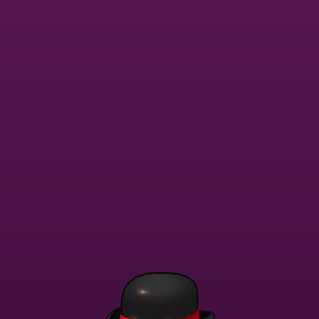
Csatlakozz
Vissza