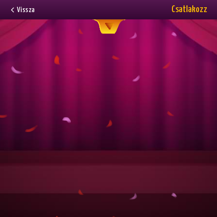
Csatlakozz
Vissza