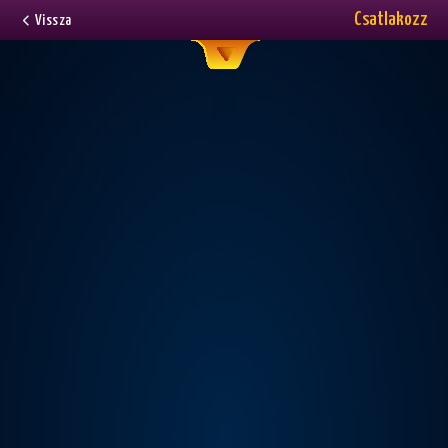
Csatlakozz
Vissza