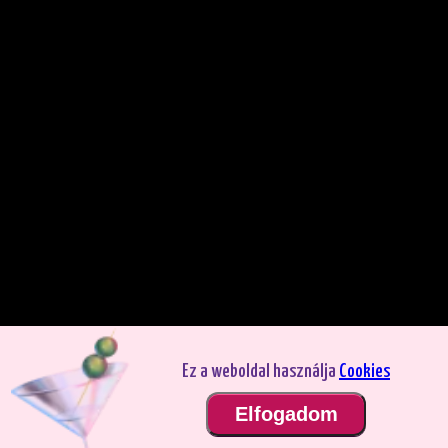
Ez a weboldal használja
Cookies
Demó módban játszol. A valódi pénzért folytatott játék sokkal érdekesebb.
Elfogadom