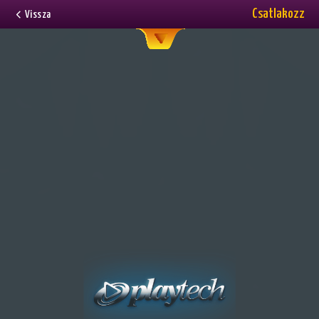
Csatlakozz
Vissza