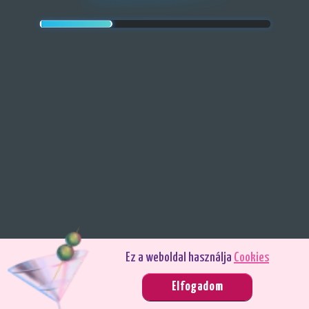
Ez a weboldal használja
Cookies
Demó módban játszol. A valódi pénzért folytatott játék sokkal érdekesebb.
Elfogadom