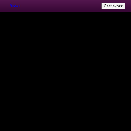
Vissza
Csatlakozz