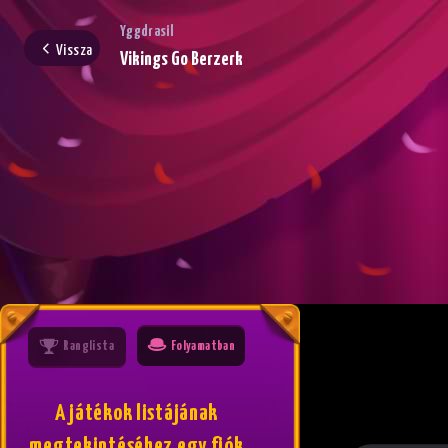
Yggdrasil
Vissza
Vikings Go Berzerk
Ranglista
Folyamatban
A játékok listájának
megtekintéséhez egy fiók