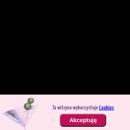
Ta witryna wykorzystuje
Cookies
Grasz w trybie demo. Prawdziwy tryb gry jest znacznie bardziej interesujący.
Akceptuję