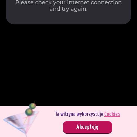
Ta witryna wykorzystuje
Cookies
Grasz w trybie demo. Prawdziwy tryb gry jest znacznie bardziej interesujący.
Akceptuję