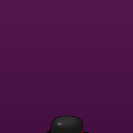
Dołącz teraz
Powrót