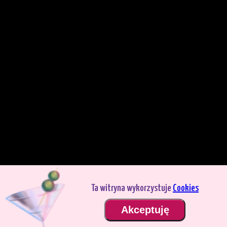
Ta witryna wykorzystuje
Cookies
Grasz w trybie demo. Prawdziwy tryb gry jest znacznie bardziej interesujący.
Akceptuję